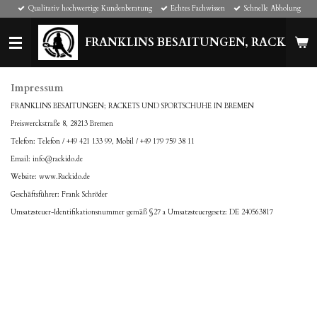
Qualitativ hochwertige Kundenberatung
Echtes Fachwissen
Schnelle Abholung
Zum
Hauptinhalt
springen
FRANKLINS BESAITUNGEN, RACKETS 
Impressum
FRANKLINS BESAITUNGEN; RACKETS UND SPORTSCHUHE IN BREMEN
Preiswerckstraße 8, 28213 Bremen
Telefon: Telefon /
+49 421 133 99, Mobil / +49 179 759 38 11
Email: info@rackido.de
Website: www.Rackido.de
Geschäftsführer: Frank Schröder
Umsatzsteuer-Identifikationsnummer gemäß §27 a Umsatzsteuergesetz: DE 240563817